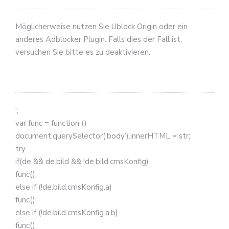
Möglicherweise nutzen Sie Ublock Origin oder ein
anderes Adblocker Plugin. Falls dies der Fall ist,
versuchen Sie bitte es zu deaktivieren.
‘;
var func = function ()
document.querySelector(‘body’).innerHTML = str;
try
if(de && de.bild && !de.bild.cmsKonfig)
func();
else if (!de.bild.cmsKonfig.a)
func();
else if (!de.bild.cmsKonfig.a.b)
func();