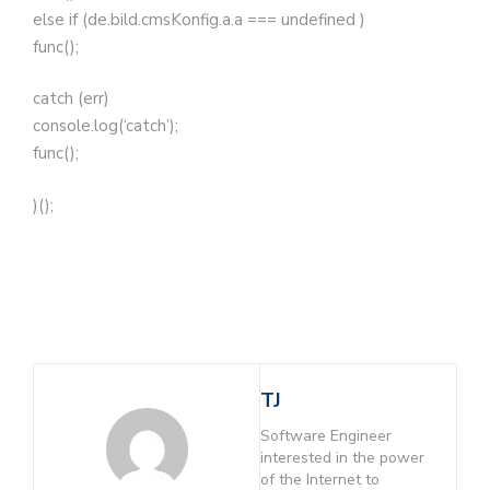
else if (de.bild.cmsKonfig.a.a === undefined )
func();
catch (err)
console.log(‘catch’);
func();
)();
TJ
Software Engineer
interested in the power
of the Internet to