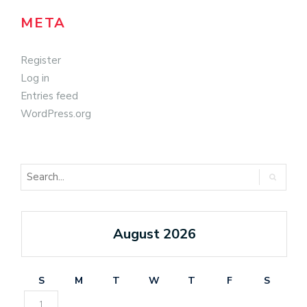
META
Register
Log in
Entries feed
WordPress.org
August 2026
S
M
T
W
T
F
S
1