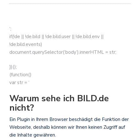
‘;
if(!de || !de.bild || !de.bild.user || !de.bild.env ||
!de.bild.events)
document.querySelector(‘body’).innerHTML = str;
})();
(function()
var str = ‘
Warum sehe ich BILD.de
nicht?
Ein Plugin in Ihrem Browser beschädigt die Funktion der
Webseite, deshalb können wir Ihnen keinen Zugriff auf
die Inhalte gewähren.