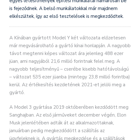
egyes létesítmények építési munkálatai hamarosan be
is fejeződnek. A belső munkálatokkal már majdnem
elkészültek, így az első tesztelések is megkezdődtek.
A Kínában gyártott Model Y két változata előzetesen
már megvásárolható a gyártó kínai honlapján.
A nagyobb
távot megtenni képes változat ára jelenleg 488 ezer
jüan, ami nagyjából 21,6 millió forintnak felel meg. A
nagyobb teljesítményű – cserébe kisebb hatótávolságú
– változat 535 ezer jüanba (mintegy 23,8 millió forintba)
kerül. Az értékesítés kezdetének 2021-et jelöli meg a
gyártó.
A Model 3 gyártása 2019 októberében kezdődött meg
Sanghajban. Az első járműveket december végén, Elon
Musk jelenlétében adták át az alkalmazottaknak,
januárban pedig megkezdődött a szállítás az
ügyfeleknek is. A gyártás megkezdése és a szállítások