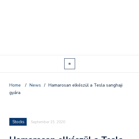
Home
/
News
/
Hamarosan elkészül a Tesla sanghaji
gyára
Stocks
September 15, 2020