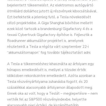
bejelentett tőkeemelést. Az elektromos autógyártó
ötmilliárd dollárhoz jutott új részvények kibocsátásával.
Ezt befektetik a jelenleg futó, a Tesla növekedését
célzó projektekbe.
A Giga Shanghai bővítése mellett
ezek közé tartozik a brandenburgi Gigafactory 4 és a
texasi Cybertruck Gigafactory építése is. Fejlesztik a
Roadrunner akkumulátor projektet is, amelynek
részleteiről a Tesla a régóta várt szeptember 22-i
“akkumulátornapon” fog további tájékoztatást adni.
A Tesla a tőkeemeléshez kihasználta az árfolyam egy
hónapos emelkedését is, mellyel a tőzsdei érték
időközben rekordszintre emelkedett. Azóta azonban a
Tesla részvényárfolyama zuhanásba fogott, és 20
százalékkal alacsonyabb árfolyamon állapodott meg.
Ennek oka az volt, hogy a Teslát – meglepetésre – nem
vették fel az S&P500 részvényindexbe, helyette
alacsonyabb piaci értékű, de kiszámíthatóbb