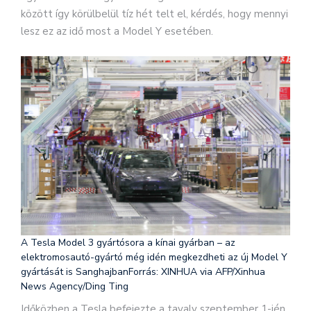
között így körülbelül tíz hét telt el, kérdés, hogy mennyi
lesz ez az idő most a Model Y esetében.
A Tesla Model 3 gyártósora a kínai gyárban – az
elektromosautó-gyártó még idén megkezdheti az új Model Y
gyártását is Sanghajban
Forrás: XINHUA via AFP/Xinhua
News Agency/Ding Ting
Időközben a Tesla befejezte a tavaly szeptember 1-jén