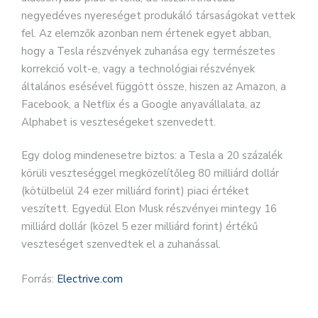
negyedéves nyereséget produkáló társaságokat vettek
fel. Az elemzők azonban nem értenek egyet abban,
hogy a Tesla részvények zuhanása egy természetes
korrekció volt-e, vagy a technológiai részvények
általános esésével függött össze, hiszen az Amazon, a
Facebook, a Netflix és a Google anyavállalata, az
Alphabet is veszteségeket szenvedett.
Egy dolog mindenesetre biztos: a Tesla a 20 százalék
körüli veszteséggel megközelítőleg 80 milliárd dollár
(kötülbelül 24 ezer milliárd forint) piaci értéket
veszített. Egyedül Elon Musk részvényei mintegy 16
milliárd dollár (közel 5 ezer milliárd forint) értékű
veszteséget szenvedtek el a zuhanással.
Forrás:
Electrive.com